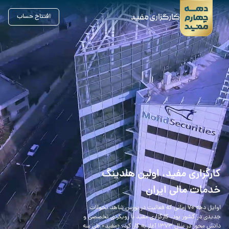
افتتاح حساب
کارگزاری مفید، اولین هلدینگ
خدمات مالی ایران
اوایل دهه 70 زمانی که فعالیت در بورس شاهد تحولات
جدیدی در کشور بود، کارگزاری مفید با رویکردی تخصصی و
دانش محور در سال 1373 آغاز به کار کرد. «مفید» طی سه